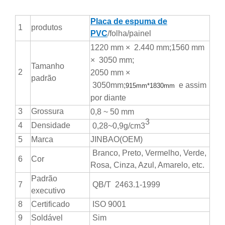
Placa de espuma de
1
produtos
PVC
/folha/painel
1220 mm × 2.440 mm;1560 mm
× 3050 mm;
Tamanho
2
2050 mm ×
padrão
3050mm;
e assim
915mm*1830mm
por diante
3
Grossura
0,8 ~ 50 mm
3
4
Densidade
0,28~0,9g/cm3
5
Marca
JINBAO(OEM)
Branco, Preto, Vermelho, Verde,
6
Cor
Rosa, Cinza, Azul, Amarelo, etc.
Padrão
7
QB/T 2463.1-1999
executivo
8
Certificado
ISO 9001
9
Soldável
Sim