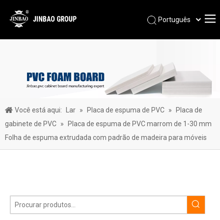
Português
Pусский
Español
العربية
简体中文
English
Você está aqui:
Lar
»
Placa de espuma de PVC
»
Placa de
gabinete de PVC
»
Placa de espuma de PVC marrom de 1-30 mm
Folha de espuma extrudada com padrão de madeira para móveis