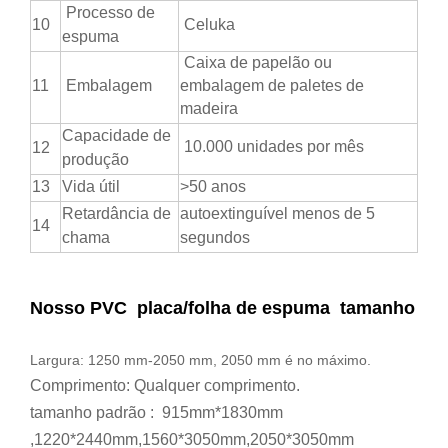
Processo de
10
Celuka
espuma
Caixa de papelão ou
11
Embalagem
embalagem de paletes de
madeira
Capacidade de
10.000 unidades por mês
12
produção
13
Vida útil
>50 anos
Retardância de
autoextinguível menos de 5
14
chama
segundos
Nosso PVC
placa/folha de espuma tamanho
Largura: 1250 mm-2050 mm, 2050 mm é no máximo.
Comprimento: Qualquer comprimento.
tamanho padrão : 915mm*1830mm
,1220*2440mm,1560*3050mm,2050*3050mm