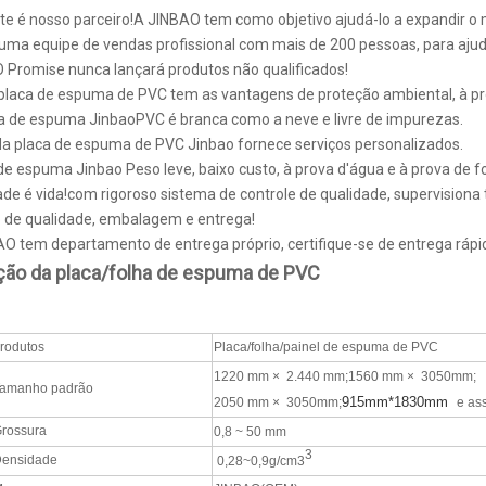
ente é nosso parceiro!A JINBAO tem como objetivo ajudá-lo a expandir o 
uma equipe de vendas profissional com mais de 200 pessoas, para ajud
 Promise nunca lançará produtos não qualificados!
placa de espuma de PVC tem as vantagens de proteção ambiental, à pr
ca de espuma JinbaoPVC é branca como a neve e livre de impurezas.
 da placa de espuma de PVC Jinbao fornece serviços personalizados.
 de espuma Jinbao Peso leve, baixo custo, à prova d'água e à prova de f
ade é vida!com rigoroso sistema de controle de qualidade, supervision
 de qualidade, embalagem e entrega!
AO tem departamento de entrega próprio, certifique-se de entrega rápi
ção da placa/folha de espuma de PVC
rodutos
Placa/folha/painel de espuma de PVC
1220 mm × 2.440 mm;1560 mm × 3050mm;
amanho padrão
915mm*1830mm
2050 mm × 3050mm;
e as
rossura
0,8 ~ 50 mm
3
ensidade
0,28~0,9g/cm3