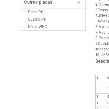
Outras placas
2. O cli
3.Tenha 
Placa PC
4.JINABO
Quadro PP
5.Nossa 
Placa WPC
6. A pla
7. A cor
8. Placa
9.Qualid
inspeção
10. JINB
Descri
1
p
2
T
3
G
4
D