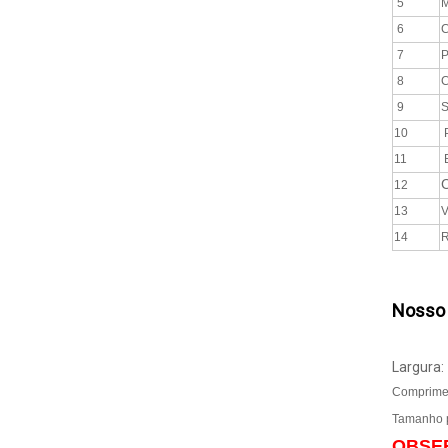
5
M
6
C
7
P
8
C
9
S
10
P
11
12
13
V
14
R
Nosso
Largura
Comprimen
Tamanho 
OBSE