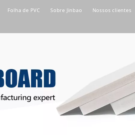
Folha de PVC
Sobre Jinbao
Nossos clientes
ílico fundido
Placa de gabinete de PVC
perfil de companhia
ílico transparente
Placa de PVC Celuka
Linha de fábrica
a colorida
Placa de espuma extrudada de PVC
Nosso time
folha acrílica
Placa de espuma sem PVC
Certificações
ílico fosco
Painel de parede WPC
Notícias da empresa
ílico espelhado
Painel de parede UV
ílico padrão
ca super grossa
ca para banheira