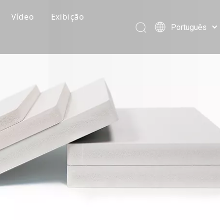
Vídeo
Exibição
Português
Depoimentos de clientes
Pусский
Español
Vídeos de produção
العربية
Embalagem e carregamento de vídeos
简体中文
English
Vídeo do produto
Eventos corporativos