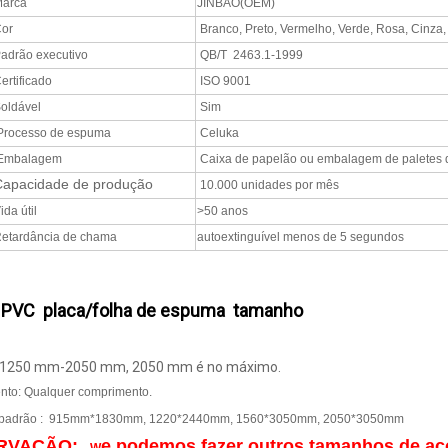
arca
JINBAO(OEM)
or
Branco, Preto, Vermelho, Verde, Rosa, Cinza, 
adrão executivo
QB/T 2463.1-1999
ertificado
ISO 9001
oldável
Sim
rocesso de espuma
Celuka
Embalagem
Caixa de papelão ou embalagem de paletes 
Capacidade de produção
10.000 unidades por mês
ida útil
>50 anos
etardância de chama
autoextinguível menos de 5 segundos
 PVC
placa/folha de espuma tamanho
: 1250 mm-2050 mm, 2050 mm é no máximo.
to: Qualquer comprimento.
padrão : 915mm*1830mm, 1220*2440mm, 1560*3050mm, 2050*3050mm
RVAÇÃO:
e podemos fazer outros tamanhos de ac