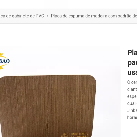
reira Sonora
aca de gabinete de PVC
»
Placa de espuma de madeira com padrão de
Pl
pa
us
O cer
dian
espe
qual
Jinba
hora