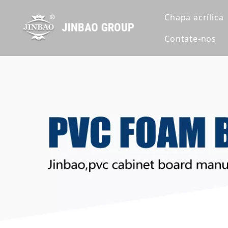
Chapa acrílica
Contate-nos
Folha de acr
Folha de acr
Folha acrílic
Extrusão de 
Folha de acr
Folha de acr
Folha de acr
Folha acríli
Folha acríli